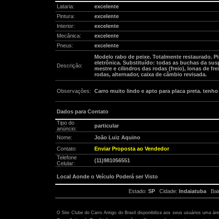
Lataria:
excelente
Pintura:
excelente
Interior:
excelente
Mecânica:
excelente
Pneus:
excelente
Modelo rabo de peixe. Totalmente restaurado. Pin
eletrônica. Substituído: todas as buchas da sus
Descrição:
mestre e cilindros das rodas (freio), lonas de fr
rodas, alternador, caixa de câmbio revisada.
Observações:
Carro muito lindo e apto para placa preta. tenho
Dados para Contato
Tipo do
particular
anúncio:
Nome:
João Luiz Aquino
Contato:
Enviar Proposta ao Vendedor
Telefone
(11)981056551
Celular:
Local Aonde o Veículo Poderá ser Visto
Estado:
SP
Cidade:
Indaiatuba
Bair
Atenção:
O Site Clube do Carro Antigo do Brasil disponibiliza aos seus usuários uma ár