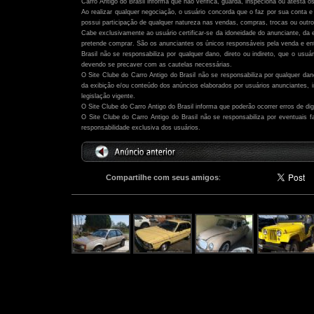
Carro Antigo do Brasil informa que não verifica, guarda, inspeciona ou atesta o
Ao realizar qualquer negociação, o usuário concorda que o faz por sua conta e 
possui participação de qualquer natureza nas vendas, compras, trocas ou outro
Cabe exclusivamente ao usuário certificar-se da idoneidade do anunciante, da 
pretende comprar. São os anunciantes os únicos responsáveis pela venda e ent
Brasil não se responsabiliza por qualquer dano, direto ou indireto, que o usu
devendo se precaver com as cautelas necessárias.
O Site Clube do Carro Antigo do Brasil não se responsabiliza por qualquer dano,
da exibição e/ou conteúdo dos anúncios elaborados por usuários anunciantes,
legislação vigente.
O Site Clube do Carro Antigo do Brasil informa que poderão ocorrer erros de di
O Site Clube do Carro Antigo do Brasil não se responsabiliza por eventuais
responsabilidade exclusiva dos usuários.
Compartilhe com seus amigos
:
Outros anúncios