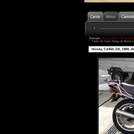
Atenção:
Este anúncio foi publi
Clube do Carro Antigo do Brasil n
Honda, Cd450, DX, 1989, V