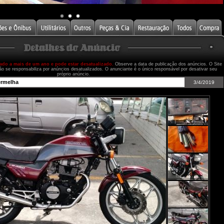
cado a mais de um ano e pode estar desatualizado.
Observe a data de publicação dos anúncios. O Site
ão se responsabiliza por anúncios desatualizados. O anunciante é o único responsável por desativar seu
próprio anúncio.
ermelha
3/4/2019