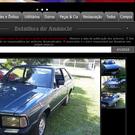
cado a mais de um ano e pode estar desatualizado.
Observe a data de publicação dos anúncios. O Site
ão se responsabiliza por anúncios desatualizados. O anunciante é o único responsável por desativar seu
próprio anúncio.
4/1/2019