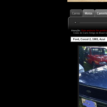
Atenção:
Este anúncio foi publi
Clube do Carro Antigo do Brasil n
Ford, Corcel 2, 1983, Azul