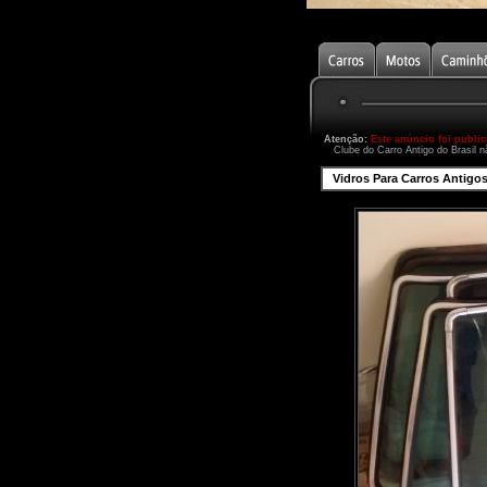
Atenção:
Este anúncio foi publi
Clube do Carro Antigo do Brasil n
Vidros Para Carros Antigo