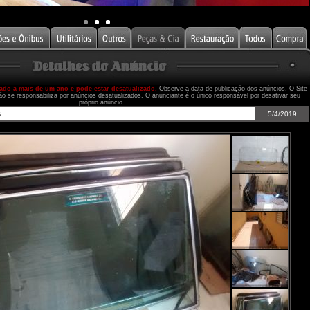
cado a mais de um ano e pode estar desatualizado.
Observe a data de publicação dos anúncios. O Site
ão se responsabiliza por anúncios desatualizados. O anunciante é o único responsável por desativar seu
próprio anúncio.
s
5/4/2019