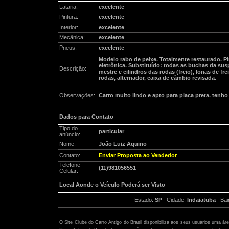
Lataria:
excelente
Pintura:
excelente
Interior:
excelente
Mecânica:
excelente
Pneus:
excelente
Modelo rabo de peixe. Totalmente restaurado. Pin
eletrônica. Substituído: todas as buchas da sus
Descrição:
mestre e cilindros das rodas (freio), lonas de fr
rodas, alternador, caixa de câmbio revisada.
Observações:
Carro muito lindo e apto para placa preta. tenho
Dados para Contato
Tipo do
particular
anúncio:
Nome:
João Luiz Aquino
Contato:
Enviar Proposta ao Vendedor
Telefone
(11)981056551
Celular:
Local Aonde o Veículo Poderá ser Visto
Estado:
SP
Cidade:
Indaiatuba
Bair
Atenção:
O Site Clube do Carro Antigo do Brasil disponibiliza aos seus usuários uma ár