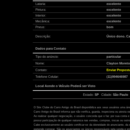
Lataria:
excelente
Pintura:
excelente
Interior:
excelente
Mecânica:
excelente
Pneus:
bom
Descrição:
Único dono. Ca
Dados para Contato
Tipo do anúncio:
particular
Nome:
Clayton Moret
Contato:
Enviar Propost
Telefone Celular:
(11)994646987
Local Aonde o Veículo Poderá ser Visto
Estado:
SP
Cidade:
São Paulo
Atenção:
O Site Clube do Carro Antigo do Brasil disponibiliza aos seus usuários uma ár
Carro Antigo do Brasil informa que não verifica, guarda, inspeciona ou atesta o
Ao realizar qualquer negociação, o usuário concorda que o faz por sua conta e 
possui participação de qualquer natureza nas vendas, compras, trocas ou outro
Cabe exclusivamente ao usuário certificar-se da idoneidade do anunciante, da 
pretende comprar. São os anunciantes os únicos responsáveis pela venda e ent