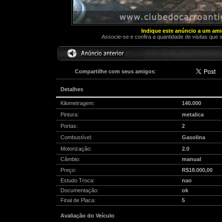
Indique este anúncio a um am
Associe-se e confira a quantidade de visitas que 
Compartilhe com seus amigos
:
Detalhes
Kilometragem:
140.000
Pintura:
metalica
Portas:
2
Combustível:
Gasolina
Motorização:
2.0
Câmbio:
manual
Preço:
R$18.000,00
Estudo Troca:
nao
Documentação:
ok
Final de Placa:
5
Avaliação do Veículo