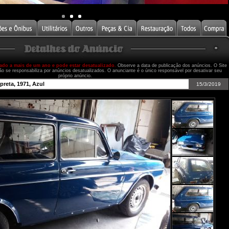
cado a mais de um ano e pode estar desatualizado.
Observe a data de publicação dos anúncios. O Site
ão se responsabiliza por anúncios desatualizados. O anunciante é o único responsável por desativar seu
próprio anúncio.
reta, 1971, Azul
15/3/2019