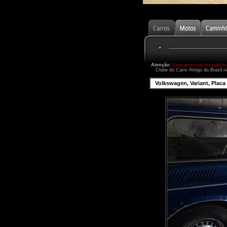
Atenção:
Este anúncio foi publi
Clube do Carro Antigo do Brasil n
Volkswagen, Variant, Placa p