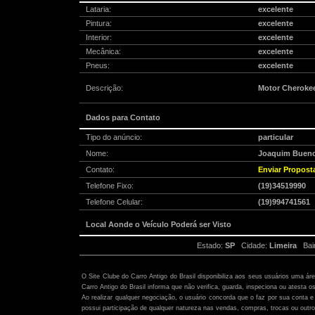
Lataria:
excelente
Pintura:
excelente
Interior:
excelente
Mecânica:
excelente
Pneus:
excelente
Descrição:
Motor Cherokee
Dados para Contato
Tipo do anúncio:
particular
Nome:
Joaquim Bueno
Contato:
Enviar Propost
Telefone Fixo:
(19)34519990
Telefone Celular:
(19)994741561
Local Aonde o Veículo Poderá ser Visto
Estado:
SP
Cidade:
Limeira
Bair
Atenção:
O Site Clube do Carro Antigo do Brasil disponibiliza aos seus usuários uma ár
Carro Antigo do Brasil informa que não verifica, guarda, inspeciona ou atesta o
Ao realizar qualquer negociação, o usuário concorda que o faz por sua conta e 
possui participação de qualquer natureza nas vendas, compras, trocas ou outro