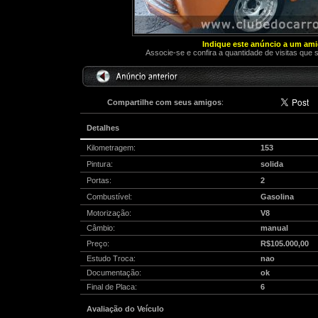
Indique este anúncio a um am
Associe-se e confira a quantidade de visitas que 
Compartilhe com seus amigos
:
Detalhes
Kilometragem:
153
Pintura:
solida
Portas:
2
Combustível:
Gasolina
Motorização:
V8
Câmbio:
manual
Preço:
R$105.000,00
Estudo Troca:
nao
Documentação:
ok
Final de Placa:
6
Avaliação do Veículo