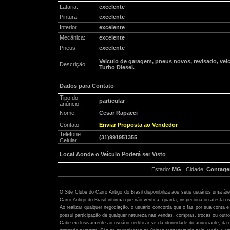
Lataria:
excelente
Pintura:
excelente
Interior:
excelente
Mecânica:
excelente
Pneus:
excelente
Veiculo de garagem, pneus novos, revisado, veic
Descrição:
Turbo Diesel.
Dados para Contato
Tipo do
particular
anúncio:
Nome:
Cesar Rapacci
Contato:
Enviar Proposta ao Vendedor
Telefone
(31)991951355
Celular:
Local Aonde o Veículo Poderá ser Visto
Estado:
MG
Cidade:
Contag
Atenção:
O Site Clube do Carro Antigo do Brasil disponibiliza aos seus usuários uma ár
Carro Antigo do Brasil informa que não verifica, guarda, inspeciona ou atesta o
Ao realizar qualquer negociação, o usuário concorda que o faz por sua conta e 
possui participação de qualquer natureza nas vendas, compras, trocas ou outro
Cabe exclusivamente ao usuário certificar-se da idoneidade do anunciante, da 