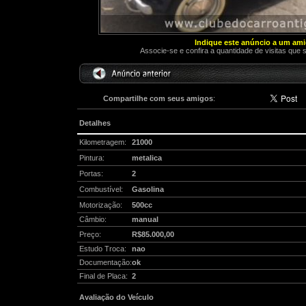
Indique este anúncio a um am
Associe-se e confira a quantidade de visitas que 
Compartilhe com seus amigos
:
Detalhes
Kilometragem:
21000
Pintura:
metalica
Portas:
2
Combustível:
Gasolina
Motorização:
500cc
Câmbio:
manual
Preço:
R$85.000,00
Estudo Troca:
nao
Documentação:
ok
Final de Placa:
2
Avaliação do Veículo