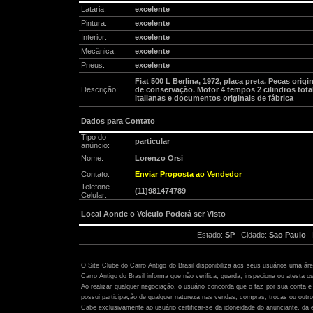
Lataria:
excelente
Pintura:
excelente
Interior:
excelente
Mecânica:
excelente
Pneus:
excelente
Fiat 500 L Berlina, 1972, placa preta. Pecas ori
Descrição:
de conservação. Motor 4 tempos 2 cilindros tota
italianas e documentos originais de fábrica
Dados para Contato
Tipo do
particular
anúncio:
Nome:
Lorenzo Orsi
Contato:
Enviar Proposta ao Vendedor
Telefone
(11)981474789
Celular:
Local Aonde o Veículo Poderá ser Visto
Estado:
SP
Cidade:
Sao Paulo
B
Atenção:
O Site Clube do Carro Antigo do Brasil disponibiliza aos seus usuários uma ár
Carro Antigo do Brasil informa que não verifica, guarda, inspeciona ou atesta o
Ao realizar qualquer negociação, o usuário concorda que o faz por sua conta e 
possui participação de qualquer natureza nas vendas, compras, trocas ou outro
Cabe exclusivamente ao usuário certificar-se da idoneidade do anunciante, da 