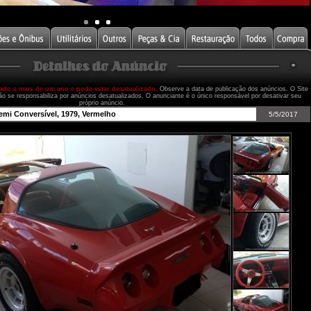
cado a mais de um ano e pode estar desatualizado.
Observe a data de publicação dos anúncios. O Site
ão se responsabiliza por anúncios desatualizados. O anunciante é o único responsável por desativar seu
próprio anúncio.
emi Conversível, 1979, Vermelho
5/5/2017