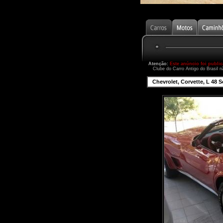
Atenção:
Este anúncio foi publi
Clube do Carro Antigo do Brasil n
Chevrolet, Corvette, L 48 S