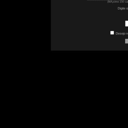
(MÃ¡ximo 150 car
Digite 
Desejo r