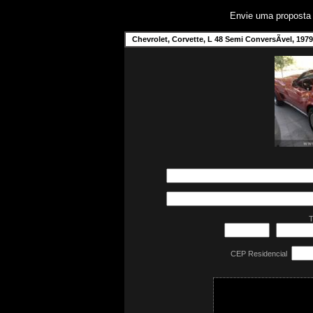
Envie uma propost
Chevrolet, Corvette, L 48 Semi ConversÃ­vel, 1979
T
CEP Residencial