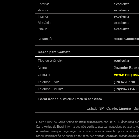
Lataria:
excelente
Pintura:
excelente
Interior:
excelente
Mecânica:
excelente
Pneus:
excelente
Descrição:
Motor Cherokee
Dados para Contato
Tipo do anúncio:
particular
Nome:
Joaquim Bueno
Contato:
Enviar Propost
Telefone Fixo:
(19)34519990
Telefone Celular:
(19)994741561
Local Aonde o Veículo Poderá ser Visto
Estado:
SP
Cidade:
Limeira
Bair
Atenção:
O Site Clube do Carro Antigo do Brasil disponibiliza aos seus usuários uma ár
Carro Antigo do Brasil informa que não verifica, guarda, inspeciona ou atesta o
Ao realizar qualquer negociação, o usuário concorda que o faz por sua conta e 
possui participação de qualquer natureza nas vendas, compras, trocas ou outro