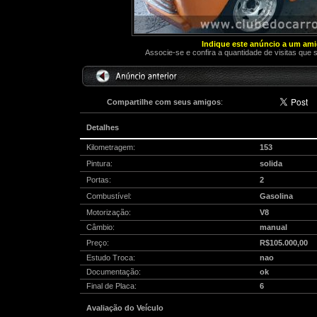
Indique este anúncio a um am
Associe-se e confira a quantidade de visitas que 
Compartilhe com seus amigos
:
Detalhes
Kilometragem:
153
Pintura:
solida
Portas:
2
Combustível:
Gasolina
Motorização:
V8
Câmbio:
manual
Preço:
R$105.000,00
Estudo Troca:
nao
Documentação:
ok
Final de Placa:
6
Avaliação do Veículo