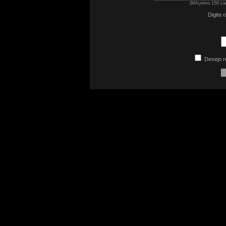
(MÃ¡ximo 150 car
Digite 
Desejo r