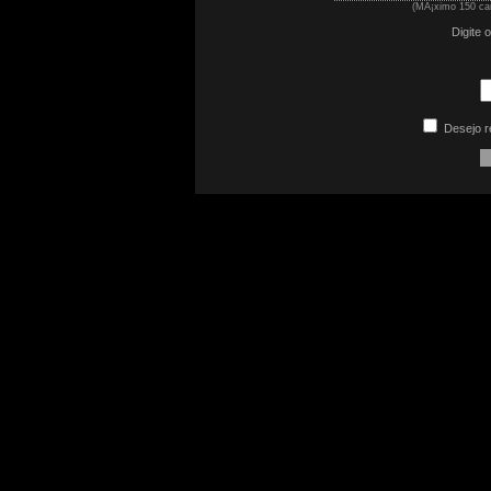
(MÃ¡ximo 150 car
Digite 
Desejo r