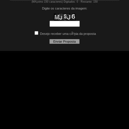
(MÃ¡ximo 150 caracteres) Digitados:
0
- Restante:
150
Digite os caracteres da imagem:
Desejo receber uma cÃ³pia da proposta