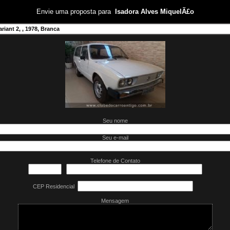
Envie uma proposta para
Isadora Alves MiquelÃ£o
iant 2, , 1978, Branca
Seu nome
Seu e-mail
Telefone de Contato
CEP Residencial
Mensagem