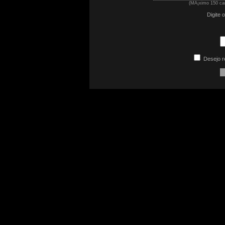
(MÃ¡ximo 150 car
Digite 
Desejo r