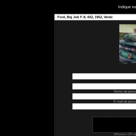
Indique e
Ford, Big Job F-8, 4X2, 1952, Verde
Nome da pesso
E-mail da pess
(MÃ¡ximo 150 car