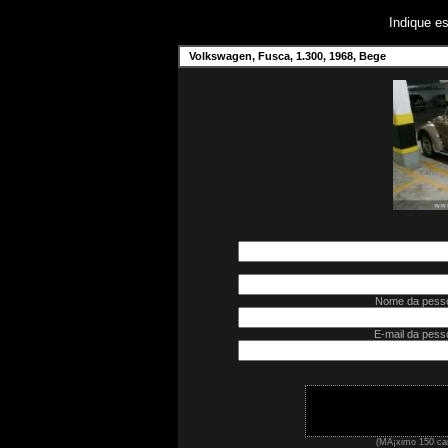
Indique e
Volkswagen, Fusca, 1.300, 1968, Bege
Nome da pesso
E-mail da pess
(MÃ¡ximo 150 car