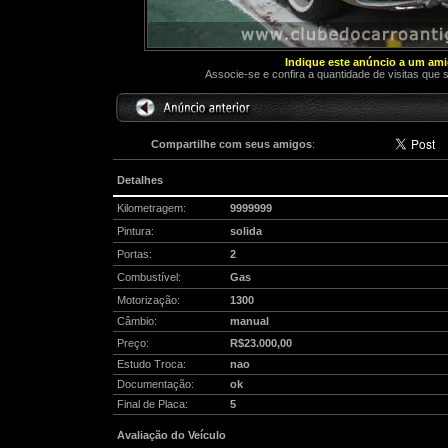
Indique este anúncio a um am
Associe-se e confira a quantidade de visitas que 
Compartilhe com seus amigos
:
Detalhes
Kilometragem:
9999999
Pintura:
solida
Portas:
2
Combustível:
Gas
Motorização:
1300
Câmbio:
manual
Preço:
R$23.000,00
Estudo Troca:
nao
Documentação:
ok
Final de Placa:
5
Avaliação do Veículo