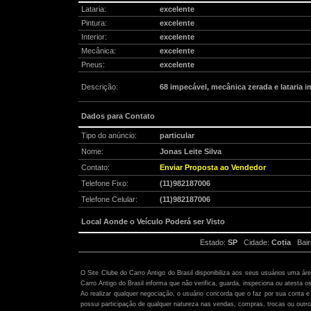
Lataria:
excelente
Pintura:
excelente
Interior:
excelente
Mecânica:
excelente
Pneus:
excelente
Descrição:
68 impecável, mecânica zerada e lataria 
Dados para Contato
Tipo do anúncio:
particular
Nome:
Jonas Leite Silva
Contato:
Enviar Proposta ao Vendedor
Telefone Fixo:
(11)982187006
Telefone Celular:
(11)982187006
Local Aonde o Veículo Poderá ser Visto
Estado:
SP
Cidade:
Cotia
Bair
Atenção:
O Site Clube do Carro Antigo do Brasil disponibiliza aos seus usuários uma ár
Carro Antigo do Brasil informa que não verifica, guarda, inspeciona ou atesta o
Ao realizar qualquer negociação, o usuário concorda que o faz por sua conta e 
possui participação de qualquer natureza nas vendas, compras, trocas ou outro