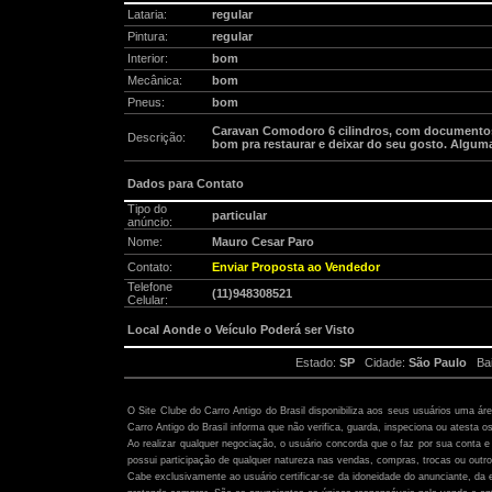
Lataria:
regular
Pintura:
regular
Interior:
bom
Mecânica:
bom
Pneus:
bom
Caravan Comodoro 6 cilindros, com documentos
Descrição:
bom pra restaurar e deixar do seu gosto. Alguma
Dados para Contato
Tipo do
particular
anúncio:
Nome:
Mauro Cesar Paro
Contato:
Enviar Proposta ao Vendedor
Telefone
(11)948308521
Celular:
Local Aonde o Veículo Poderá ser Visto
Estado:
SP
Cidade:
São Paulo
Bai
Atenção:
O Site Clube do Carro Antigo do Brasil disponibiliza aos seus usuários uma ár
Carro Antigo do Brasil informa que não verifica, guarda, inspeciona ou atesta o
Ao realizar qualquer negociação, o usuário concorda que o faz por sua conta e 
possui participação de qualquer natureza nas vendas, compras, trocas ou outro
Cabe exclusivamente ao usuário certificar-se da idoneidade do anunciante, da 