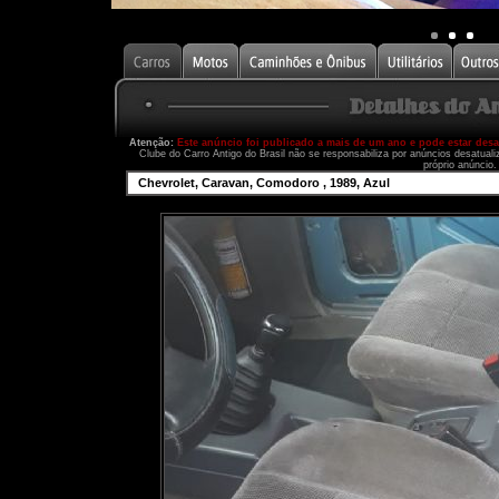
Atenção:
Este anúncio foi publicado a mais de um ano e pode estar des
Clube do Carro Antigo do Brasil não se responsabiliza por anúncios desatual
próprio anúncio.
Chevrolet, Caravan, Comodoro , 1989, Azul