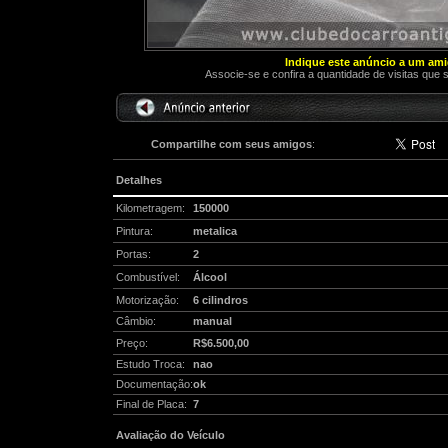
Indique este anúncio a um am
Associe-se e confira a quantidade de visitas que 
Compartilhe com seus amigos
:
Detalhes
Kilometragem:
150000
Pintura:
metalica
Portas:
2
Combustível:
Álcool
Motorização:
6 cilindros
Câmbio:
manual
Preço:
R$6.500,00
Estudo Troca:
nao
Documentação:
ok
Final de Placa:
7
Avaliação do Veículo