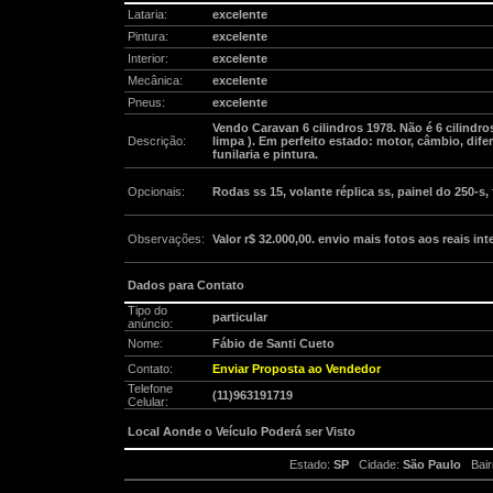
Lataria:
excelente
Pintura:
excelente
Interior:
excelente
Mecânica:
excelente
Pneus:
excelente
Vendo Caravan 6 cilindros 1978. Não é 6 cilindr
Descrição:
limpa ). Em perfeito estado: motor, câmbio, diferen
funilaria e pintura.
Opcionais:
Rodas ss 15, volante réplica ss, painel do 250-s,
Observações:
Valor r$ 32.000,00. envio mais fotos aos reais in
Dados para Contato
Tipo do
particular
anúncio:
Nome:
Fábio de Santi Cueto
Contato:
Enviar Proposta ao Vendedor
Telefone
(11)963191719
Celular:
Local Aonde o Veículo Poderá ser Visto
Estado:
SP
Cidade:
São Paulo
Bair