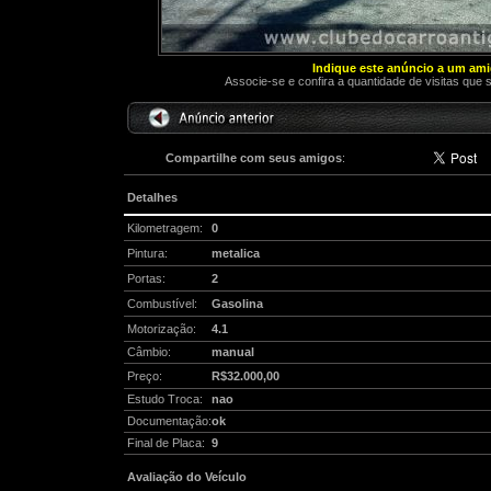
Indique este anúncio a um am
Associe-se e confira a quantidade de visitas que 
Compartilhe com seus amigos
:
Detalhes
Kilometragem:
0
Pintura:
metalica
Portas:
2
Combustível:
Gasolina
Motorização:
4.1
Câmbio:
manual
Preço:
R$32.000,00
Estudo Troca:
nao
Documentação:
ok
Final de Placa:
9
Avaliação do Veículo