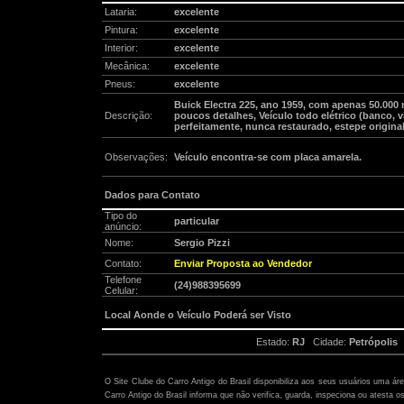
Lataria:
excelente
Pintura:
excelente
Interior:
excelente
Mecânica:
excelente
Pneus:
excelente
Buick Electra 225, ano 1959, com apenas 50.000 
Descrição:
poucos detalhes, Veículo todo elétrico (banco, v
perfeitamente, nunca restaurado, estepe origina
Observações:
Veículo encontra-se com placa amarela.
Dados para Contato
Tipo do
particular
anúncio:
Nome:
Sergio Pizzi
Contato:
Enviar Proposta ao Vendedor
Telefone
(24)988395699
Celular:
Local Aonde o Veículo Poderá ser Visto
Estado:
RJ
Cidade:
Petrópolis
B
Atenção:
O Site Clube do Carro Antigo do Brasil disponibiliza aos seus usuários uma ár
Carro Antigo do Brasil informa que não verifica, guarda, inspeciona ou atesta o