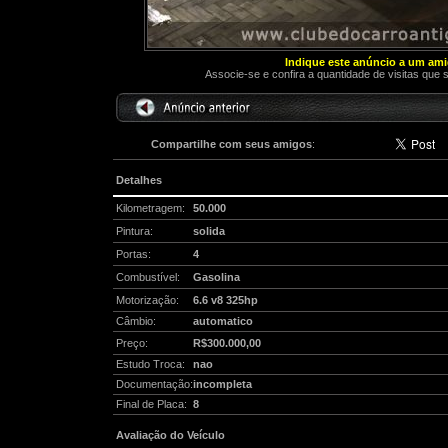
Indique este anúncio a um am
Associe-se e confira a quantidade de visitas que 
Compartilhe com seus amigos
:
Detalhes
Kilometragem:
50.000
Pintura:
solida
Portas:
4
Combustível:
Gasolina
Motorização:
6.6 v8 325hp
Câmbio:
automatico
Preço:
R$300.000,00
Estudo Troca:
nao
Documentação:
incompleta
Final de Placa:
8
Avaliação do Veículo