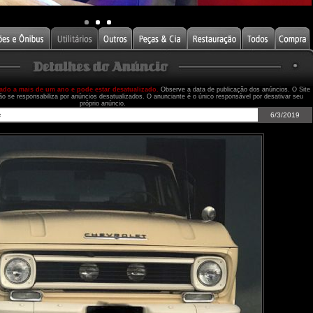
cado a mais de um ano e pode estar desatualizado.
Observe a data de publicação dos anúncios. O Site
ão se responsabiliza por anúncios desatualizados. O anunciante é o único responsável por desativar seu
próprio anúncio.
e
6/3/2019