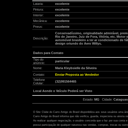
Lataria:
excelente
Pintura:
excelente
Interior:
excelente
Mecânica:
excelente
Pneus:
excelente
Conservadíssimo, originalidade admirável, pre
Rio de Janeiro, Juiz de Fora, Vitória, etc. Motor o
Descrição:
automóvel brasileiro a ter ar condicionado de fá
design oriundo do Aero Willys.
Dados para Contato
Tipo do
particular
anúncio:
Nome:
Maria Kleybsielle da Silveira
Contato:
Enviar Proposta ao Vendedor
Telefone
(32)991564465
Celular:
Local Aonde o Veículo Poderá ser Visto
Estado:
MG
Cidade:
Cataguas
Atenção:
O Site Clube do Carro Antigo do Brasil disponibiliza aos seus usuários uma ár
Carro Antigo do Brasil informa que não verifica, guarda, inspeciona ou atesta o
Ao realizar qualquer negociação, o usuário concorda que o faz por sua conta e 
possui participação de qualquer natureza nas vendas, compras, trocas ou outro