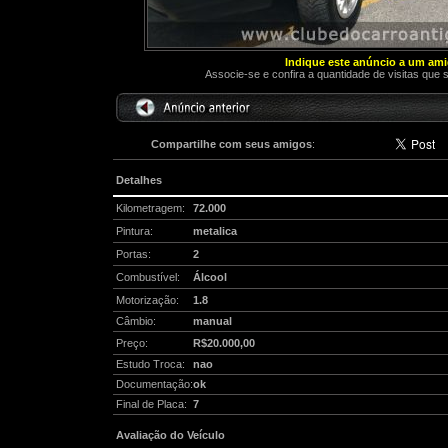
Indique este anúncio a um am
Associe-se e confira a quantidade de visitas que 
Compartilhe com seus amigos
:
Detalhes
Kilometragem:
72.000
Pintura:
metalica
Portas:
2
Combustível:
Álcool
Motorização:
1.8
Câmbio:
manual
Preço:
R$20.000,00
Estudo Troca:
nao
Documentação:
ok
Final de Placa:
7
Avaliação do Veículo