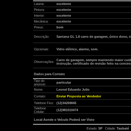
Lataria:
excelente
Pintura:
excelente
Interior:
excelente
Mecânica:
excelente
Pneus:
bom
Descrição:
Santana GL 1.8 carro de garagem, único dono, to
Opcionais:
Vidro elétrico, alarme, som.
Carro de garagem, sempre mantendo maior cuidad
Observações:
instrução. certificado de revisão feito na conces
Dados para Contato
Tipo do
particular
anúncio:
Nome:
Leonel Eduardo Julio
Contato:
Enviar Proposta ao Vendedor
Telefone Fixo:
(12)34269845
Telefone
(12)981010474
Celular:
Local Aonde o Veículo Poderá ser Visto
Estado:
SP
Cidade:
Taubaté
B