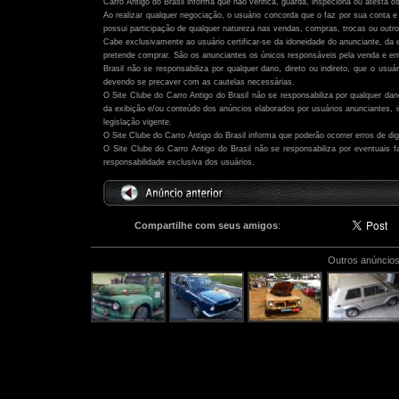
Carro Antigo do Brasil informa que não verifica, guarda, inspeciona ou atesta o
Ao realizar qualquer negociação, o usuário concorda que o faz por sua conta e 
possui participação de qualquer natureza nas vendas, compras, trocas ou outro
Cabe exclusivamente ao usuário certificar-se da idoneidade do anunciante, da 
pretende comprar. São os anunciantes os únicos responsáveis pela venda e ent
Brasil não se responsabiliza por qualquer dano, direto ou indireto, que o usu
devendo se precaver com as cautelas necessárias.
O Site Clube do Carro Antigo do Brasil não se responsabiliza por qualquer dano,
da exibição e/ou conteúdo dos anúncios elaborados por usuários anunciantes,
legislação vigente.
O Site Clube do Carro Antigo do Brasil informa que poderão ocorrer erros de di
O Site Clube do Carro Antigo do Brasil não se responsabiliza por eventuais
responsabilidade exclusiva dos usuários.
Compartilhe com seus amigos
:
Outros anúncios