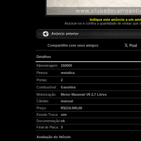
Indique este anúncio a um am
Associe-se e confira a quantidade de visitas que 
Compartilhe com seus amigos
:
Detalhes
Kilometragem:
150000
Pintura:
metalica
Portas:
2
Combustível:
Gasolina
Motorização:
Motor Maserati V6 2,7 Litros
Câmbio:
manual
Preço:
R$210.000,00
Estudo Troca:
sim
Documentação:
ok
Final de Placa:
3
Avaliação do Veículo