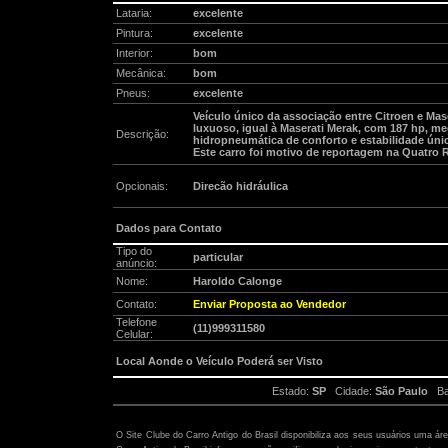
Lataria:
excelente
Pintura:
excelente
Interior:
bom
Mecânica:
bom
Pneus:
excelente
Veículo único da associação entre Citroen e Mase
luxuoso, igual à Maserati Merak, com 187 hp, m
Descrição:
hidropneumática de conforto e estabilidade úni
Este carro foi motivo de reportagem na Quatro 
Opcionais:
Direcão hidráulica
Dados para Contato
Tipo do
particular
anúncio:
Nome:
Haroldo Calonge
Contato:
Enviar Proposta ao Vendedor
Telefone
(11)999311580
Celular:
Local Aonde o Veículo Poderá ser Visto
Estado:
SP
Cidade:
São Paulo
Bai
Atenção:
O Site Clube do Carro Antigo do Brasil disponibiliza aos seus usuários uma ár