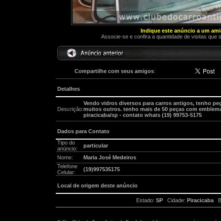
Indique este anúncio a um am
Associe-se e confira a quantidade de visitas que 
Compartilhe com seus amigos
:
Detalhes
Vendo vidros diversos para carros antigos, tenho peça
Descrição:
muitos outros. tenho mais de 50 peças com emblemas 
piracicaba/sp - contato whats (19) 99753-5175
Dados para Contato
Tipo do
particular
anúncio:
Nome:
Maria José Medeiros
Telefone
(19)997535175
Celular:
Local de origem deste anúncio
Estado:
SP
Cidade:
Piracicaba
Ba
Atenção: