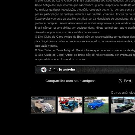
O Site Clube do Carro Antigo do Brasil disponibiliza aos seus usuários uma ár
Carro Antigo do Brasil informa que não verifica, guarda, inspeciona ou atesta o
Ao realizar qualquer negociação, o usuário concorda que o faz por sua conta e 
possui participação de qualquer natureza nas vendas, compras, trocas ou outro
Cabe exclusivamente ao usuário certificar-se da idoneidade do anunciante, da 
pretende comprar. São os anunciantes os únicos responsáveis pela venda e ent
Brasil não se responsabiliza por qualquer dano, direto ou indireto, que o usu
devendo se precaver com as cautelas necessárias.
O Site Clube do Carro Antigo do Brasil não se responsabiliza por qualquer dano,
da exibição e/ou conteúdo dos anúncios elaborados por usuários anunciantes,
legislação vigente.
O Site Clube do Carro Antigo do Brasil informa que poderão ocorrer erros de di
O Site Clube do Carro Antigo do Brasil não se responsabiliza por eventuais
responsabilidade exclusiva dos usuários.
Compartilhe com seus amigos
:
Outros anúncios