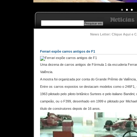
News Letter: Clique Aqui e C
Ferrari expõe carros antigos de F1
Uma dezena de carros antigos de Fórmula 1 da escuderia Ferrar
Valência.
A mostra foi organizada por conta do Grande Prêmio de Valência,
Entre os carros expostos se destacam modelos como o 246F1, o
1963 pilotado pelo piloto britânico Surtees e pelo italiano Bandi
campeão, ou o F399, desenhado em 1999 e pilotado por Michael
título de construtores depois de 16 anos.