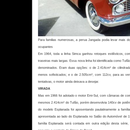
Para familias numerosas, a perua Jangada podia levar mais doi
ocupantes
Em 1964, toda a linha Simca ganhou retoques estilísticos, com
traseiras mais largas. Essa nova linha foi identificada como Tu
denominados. Eram duas opções: o de 2.414cm³ de cilindrad
menos sofisticados; e o de 2.505cm³, com 112cv, para as ver
tentativas, o motor ainda deixava a desejar.
VIRADA
Mas em 1966 foi adotado o motor Emi-Sul, com câmaras de comb
mesmos 2.414cm³ do Tufão, porém desenvolvia 140cv de potênc
do modelo Esplanada foi aposentando paulatinamente a famíl
apresentada ao lado do Esplanada no Salão do Automóvel de 196
família Esplanada será contada em outra edição desta série,