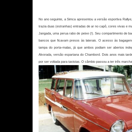
No ano seguinte, a Simca apresentou a versão esportiva Rally
trazia duas (estranhas) entradas de ar no capô, cores vivas e 
Jangada, uma perua rabo de peixe (!). Seu compartimento de ba
bancos que ficavam presos às laterais. O acesso às bagagens p
tampa do porta-malas, já que ambos podiam ser abertos ind
Alvorada, versão espartana do Chambord. Dois anos mais tarde, 
por ser voltada para taxistas. O câmbio passou a ter três march