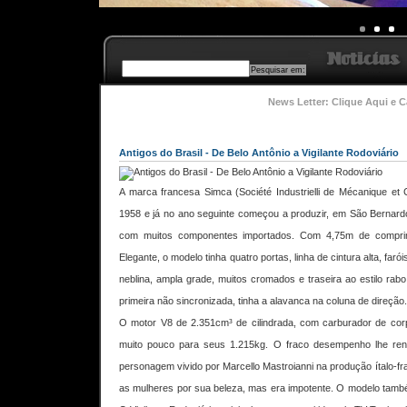
News Letter: Clique Aqui e C
Antigos do Brasil - De Belo Antônio a Vigilante Rodoviário
A marca francesa Simca (Société Industrielli de Mécanique et 
1958 e já no ano seguinte começou a produzir, em São Bernar
com muitos componentes importados. Com 4,75m de comprim
Elegante, o modelo tinha quatro portas, linha de cintura alta, faró
neblina, ampla grade, muitos cromados e traseira ao estilo ra
primeira não sincronizada, tinha a alavanca na coluna de direção.
O motor V8 de 2.351cm³ de cilindrada, com carburador de cor
muito pouco para seus 1.215kg. O fraco desempenho lhe rend
personagem vivido por Marcello Mastroianni na produção ítalo-fr
as mulheres por sua beleza, mas era impotente. O modelo també