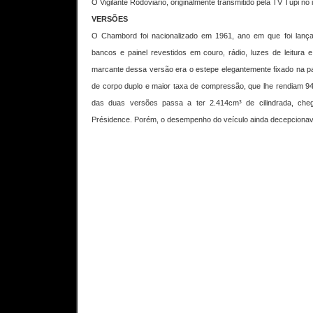
O Vigilante Rodoviário, originalmente transmitido pela TV Tupi no
VERSÕES
O Chambord foi nacionalizado em 1961, ano em que foi lança
bancos e painel revestidos em couro, rádio, luzes de leitura e
marcante dessa versão era o estepe elegantemente fixado na par
de corpo duplo e maior taxa de compressão, que lhe rendiam 94
das duas versões passa a ter 2.414cm³ de cilindrada, c
Présidence. Porém, o desempenho do veículo ainda decepcionav